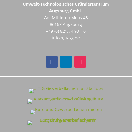
Umwelt-Technologisches Gründerzentrum
Augsburg GmbH
Am Mittleren Moos 48
86167 Augsburg
+49 (0) 821.74 93 – 0
info(∂)u-t-g.de